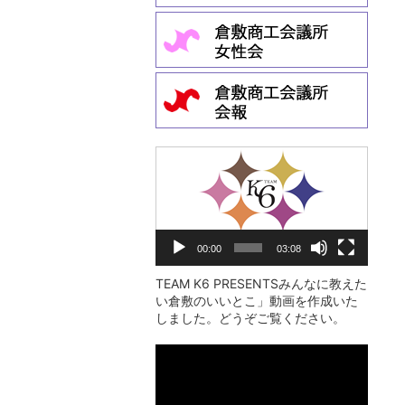
動
画
プ
レ
00:00
03:08
ー
ヤ
TEAM K6 PRESENTSみんなに教えた
い倉敷のいいとこ」動画を作成いた
ー
しました。どうぞご覧ください。