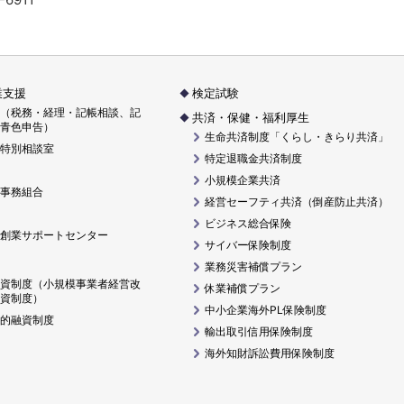
業支援
検定試験
（税務・経理・記帳相談、記
共済・保健・福利厚生
青色申告）
生命共済制度「くらし・きらり共済」
特別相談室
特定退職金共済制度
小規模企業共済
事務組合
経営セーフティ共済（倒産防止共済）
ビジネス総合保険
創業サポートセンター
サイバー保険制度
業務災害補償プラン
資制度（小規模事業者経営改
休業補償プラン
資制度）
中小企業海外PL保険制度
的融資制度
輸出取引信用保険制度
海外知財訴訟費用保険制度