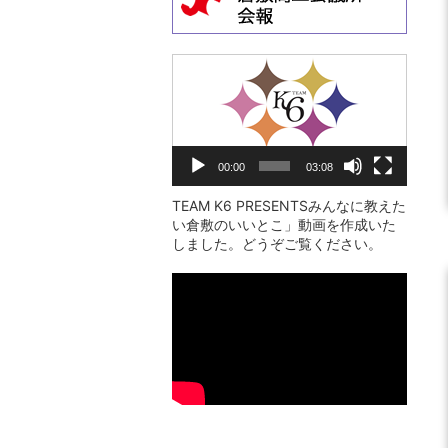
動
画
プ
レ
00:00
03:08
ー
ヤ
TEAM K6 PRESENTSみんなに教えた
い倉敷のいいとこ」動画を作成いた
ー
しました。どうぞご覧ください。