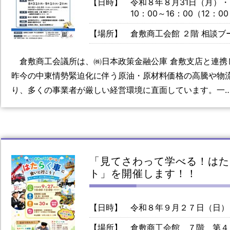
【日時】
令和８年８月31日（月）
10：00～16：00（12：0
【場所】
倉敷商工会館 ２階 相談ブ
倉敷商工会議所は、㈱日本政策金融公庫 倉敷支店と連
昨今の中東情勢緊迫化に伴う原油・原材料価格の高騰や物
り、多くの事業者が厳しい経営環境に直面しています。一
「見てさわって学べる！はた
ト」を開催します！！
【日時】
令和８年９月２７日（日）
【場所】
倉敷商工会館 ７階 第４