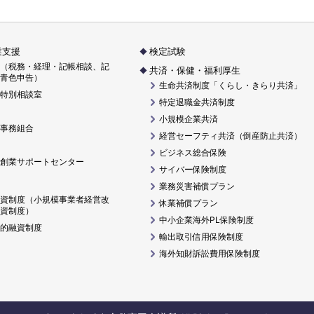
業支援
検定試験
（税務・経理・記帳相談、記
共済・保健・福利厚生
青色申告）
生命共済制度「くらし・きらり共済」
特別相談室
特定退職金共済制度
小規模企業共済
事務組合
経営セーフティ共済（倒産防止共済）
ビジネス総合保険
創業サポートセンター
サイバー保険制度
業務災害補償プラン
資制度（小規模事業者経営改
休業補償プラン
資制度）
中小企業海外PL保険制度
的融資制度
輸出取引信用保険制度
海外知財訴訟費用保険制度