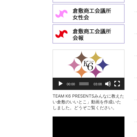
動
画
プ
レ
00:00
03:08
ー
ヤ
TEAM K6 PRESENTSみんなに教えた
い倉敷のいいとこ」動画を作成いた
ー
しました。どうぞご覧ください。