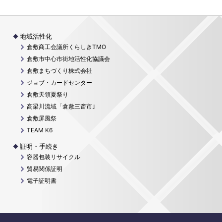
地域活性化
倉敷商工会議所くらしきTMO
倉敷市中心市街地活性化協議会
倉敷まちづくり株式会社
ジョブ・カードセンター
倉敷天領夏祭り
高梁川流域「倉敷三斎市｣
倉敷屏風祭
TEAM K6
証明・手続き
容器包装リサイクル
貿易関係証明
電子証明書