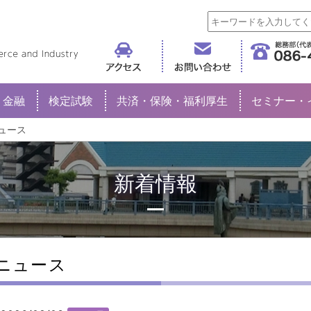
倉敷商工会議所
金融
検定試験
共済・保険・福利厚生
セミナー・
ュース
新着情報
ニュース