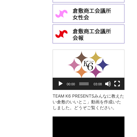
動
画
プ
レ
00:00
03:08
ー
ヤ
TEAM K6 PRESENTSみんなに教えた
い倉敷のいいとこ」動画を作成いた
ー
しました。どうぞご覧ください。