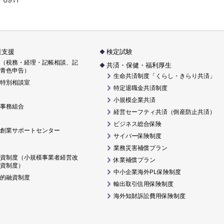
業支援
検定試験
（税務・経理・記帳相談、記
共済・保健・福利厚生
青色申告）
生命共済制度「くらし・きらり共済」
特別相談室
特定退職金共済制度
小規模企業共済
事務組合
経営セーフティ共済（倒産防止共済）
ビジネス総合保険
創業サポートセンター
サイバー保険制度
業務災害補償プラン
資制度（小規模事業者経営改
休業補償プラン
資制度）
中小企業海外PL保険制度
的融資制度
輸出取引信用保険制度
海外知財訴訟費用保険制度