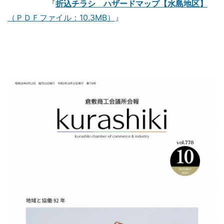
『
折込チラシ ハザードマップ【水島地区】
（ＰＤＦファイル：10.3MB）
』