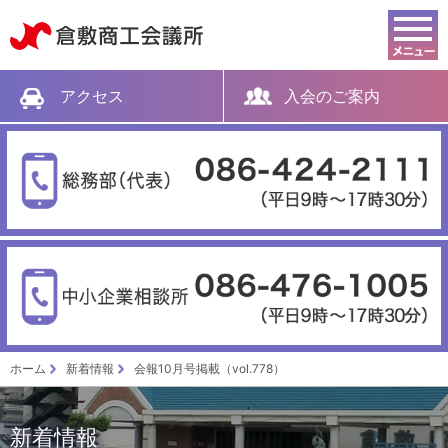
倉敷商工会議所
アクセス
入会のご案内
ホーム
新着情報
会報10月号掲載（vol.778）
新着情報