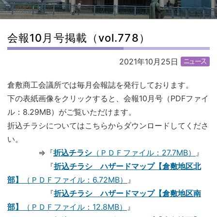
会報10月号掲載（vol.778）
2021年10月25日
倉敷商工会議所では毎月会報誌を発行しております。
下の表紙画像をクリックすると、会報10月号（PDFファイ
ル：8.29MB）がご覧いただけます。
折込
チラシについてはこちらからダウンロードしてくださ
い。
⇒『
折込チラシ
（ＰＤＦファイル：27.7MB）
』
『
折込チラシ ハザードマップ【倉敷地区北
部】
（ＰＤＦファイル：6.72MB）
』
『
折込チラシ ハザードマップ【倉敷地区南
部】
（ＰＤＦファイル：12.8MB）
』