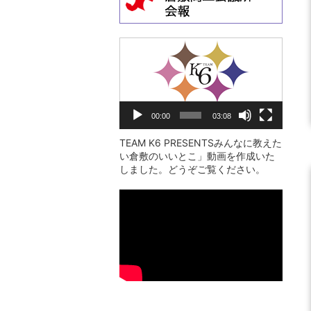
動
画
プ
レ
00:00
03:08
ー
ヤ
TEAM K6 PRESENTSみんなに教えた
い倉敷のいいとこ」動画を作成いた
ー
しました。どうぞご覧ください。