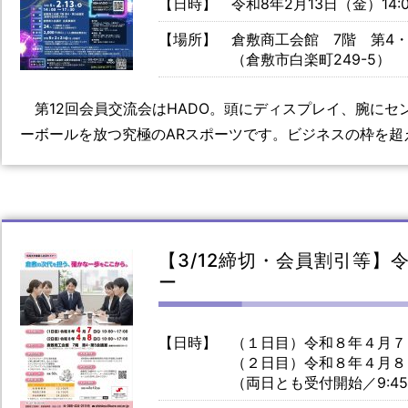
【日時】
令和8年2月13日（金）14:00
【場所】
倉敷商工会館 7階 第4
（倉敷市白楽町249-5）
第12回会員交流会はHADO。頭にディスプレイ、腕にセ
ーボールを放つ究極のARスポーツです。ビジネスの枠を超
【3/12締切・会員割引等】
ー
【日時】
（１日目）令和８年４月７日（
（２日目）令和８年４月８日（
（両日とも受付開始／9: