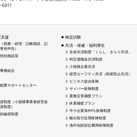
-6911
業支援
検定試験
（税務・経理・記帳相談、記
共済・保健・福利厚生
青色申告）
生命共済制度「くらし・きらり共済」
特別相談室
特定退職金共済制度
小規模企業共済
事務組合
経営セーフティ共済（倒産防止共済）
ビジネス総合保険
創業サポートセンター
サイバー保険制度
業務災害補償プラン
資制度（小規模事業者経営改
休業補償プラン
資制度）
中小企業海外PL保険制度
的融資制度
輸出取引信用保険制度
海外知財訴訟費用保険制度