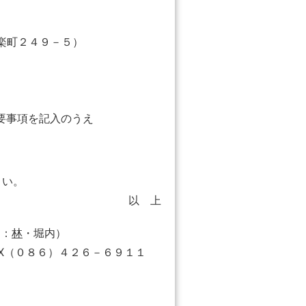
楽町２４９－５）
要事項を記入のうえ
い。
以 上
当：
林
・堀内）
８６）４２６－６９１１