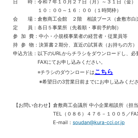
日 時：令和７年１０月２７日（月）～３１日（金）
１０：００～１６：００（１時間枠）
会 場：倉敷商工会館 ２階 相談ブース（倉敷市白
定 員：各日５事業所（先着順・事前予約制）
参 加 費：中小・小規模事業者の経営者・従業員等
持 参 物：決算書２期分、直近の試算表（お持ちの方）
申込方法：以下のURLからチラシをダウンロードし、必
FAXにてお申し込みください。
こちら
※チラシのダウンロードは
※希望日の3営業日前までにお申し込みくださ
【お問い合わせ】倉敷商工会議所 中小企業相談所（担
TEL（０８６）４７６－１００５／FAX（０
E-mail：
soudan@kura-cci.or.jp