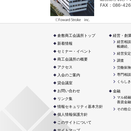
FAX：086-426
倉敷商工会議所トップ
経営・創
経営相談
新着情報
帳継続、
セミナー・イベント
経営安定
商工会議所の概要
調査
アクセス
労働保険
専門相談
入会のご案内
くらしき
貸会議室
お問い合わせ
金融
マル経融
リンク集
善資金融
情報セキュリティ基本方針
その他公
個人情報保護方針
このサイトについて
サイトマップ