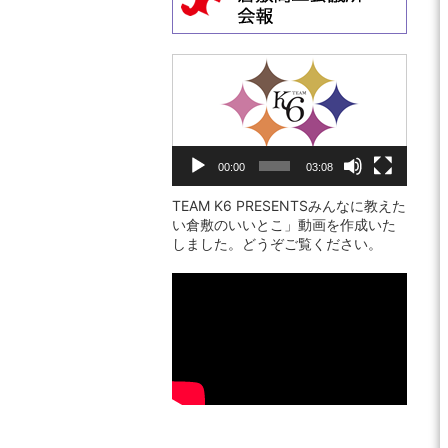
動
画
プ
レ
00:00
03:08
ー
ヤ
TEAM K6 PRESENTSみんなに教えた
い倉敷のいいとこ」動画を作成いた
ー
しました。どうぞご覧ください。