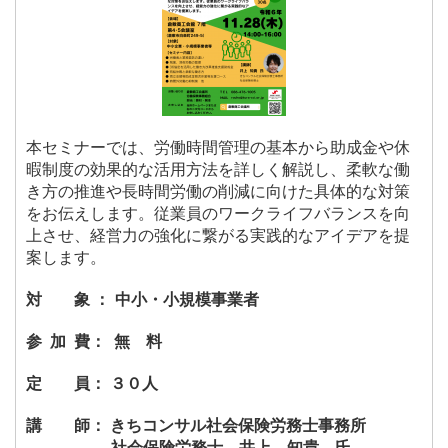
本セミナーでは、労働時間管理の基本から助成金や休
暇制度の効果的な活用方法を詳しく解説し、柔軟な働
き方の推進や長時間労働の削減に向けた具体的な対策
をお伝えします。従業員のワークライフバランスを向
上させ、経営力の強化に繋がる実践的なアイデアを提
案します。
対 象 ：
中小・小規模事業者
参 加 費： 無 料
定 員： ３０人
講 師：
きちコンサル社会保険労務士事務所
社会保険労務士 井上 知貴 氏