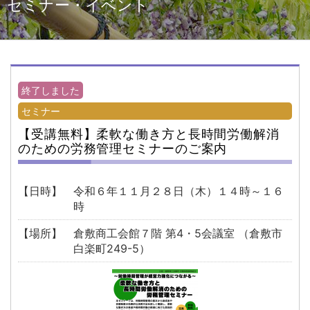
セミナー・イベント
終了しました
セミナー
【受講無料】柔軟な働き方と長時間労働解消
のための労務管理セミナーのご案内
【日時】
令和６年１１月２８日（木）１４時～１６
時
【場所】
倉敷商工会館７階 第4・5会議室 （倉敷市
白楽町249-5）