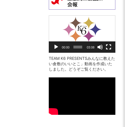
動
画
プ
レ
00:00
03:08
ー
ヤ
TEAM K6 PRESENTSみんなに教えた
い倉敷のいいとこ」動画を作成いた
ー
しました。どうぞご覧ください。