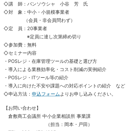
◇講 師：バンソウシャ 小谷 芳 氏
◇対 象：中小・小規模事業者
（会員・非会員問わず）
◇定 員：20事業者
※定員に達し次第締め切り
◇参加費：無料
◇セミナー内容
・POSレジ・在庫管理ツールの基礎と選び方
・導入による業務効率化・コスト削減の実例紹介
・POSレジ・ITツール等の紹介
・導入に向けた不安や課題への対応ポイントの紹介 など
◇申込方法：
申込フォーム
よりお申し込みください。
【お問い合わせ】
倉敷商工会議所 中小企業相談所 事業課
（担当：岡本・戸田）