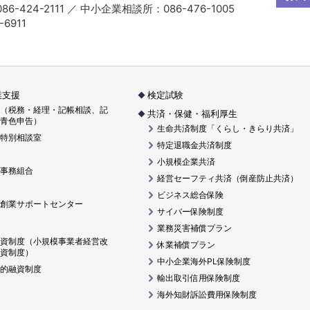
6-424-2111 ／ 中小企業相談所：086-476-1005
-6911
業支援
検定試験
（税務・経理・記帳相談、記
共済・保健・福利厚生
青色申告）
生命共済制度「くらし・きらり共済」
特別相談室
特定退職金共済制度
小規模企業共済
事務組合
経営セーフティ共済（倒産防止共済）
ビジネス総合保険
創業サポートセンター
サイバー保険制度
業務災害補償プラン
資制度（小規模事業者経営改
休業補償プラン
資制度）
中小企業海外PL保険制度
的融資制度
輸出取引信用保険制度
海外知財訴訟費用保険制度