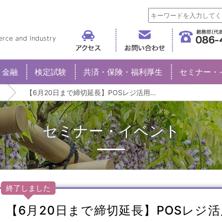
倉敷商工会議所
金融
検定試験
共済・保険・福利厚生
セミナー・
【6月20日まで締切延長】POSレジ活用...
セミナー・イベント
終了しました
【6月20日まで締切延長】POSレジ