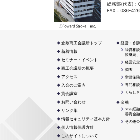
総務部(代表)：08
FAX：086-426
倉敷商工会議所トップ
経営・創
経営相談
新着情報
帳継続、
セミナー・イベント
経営安定
商工会議所の概要
調査
アクセス
労働保険
専門相談
入会のご案内
くらしき
貸会議室
お問い合わせ
金融
マル経融
リンク集
善資金融
情報セキュリティ基本方針
その他公
個人情報保護方針
このサイトについて