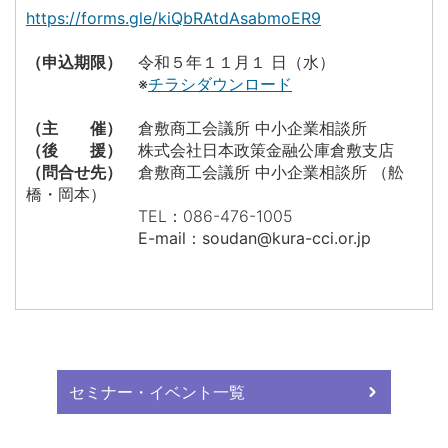
https://forms.gle/kiQbRAtdAsabmoER9
（申込期限）
令和５年１１
月１ 日（水）
※
チラシダウンロード
（主 催）
倉敷商工会議所 中小企業相談所
（後 援）
株式会社日本政策金融公庫倉敷支店
（問合せ先）
倉敷商工会議所
中小企業相談所 （舩
橋・岡本）
TEL：086-476-1005
E-mail：
soudan@kura-cci.or.jp
セミナー・イベント一覧